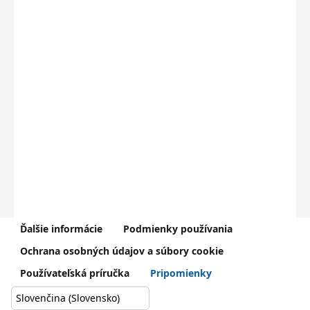
Ďalšie informácie
Podmienky používania
V prípade problémov kontaktujte Centrum podpory používateľov
Ochrana osobných údajov a súbory cookie
dátového centra rezortu školstva (
0800 138 033
,
helpdesk@iedu.sk
)
Používateľská príručka
Pripomienky