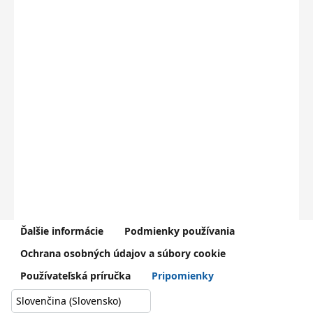
Ďalšie informácie
Podmienky používania
V prípade problémov kontaktujte Centrum podpory používateľov
Ochrana osobných údajov a súbory cookie
dátového centra rezortu školstva (
0800 138 033
,
helpdesk@iedu.sk
)
Používateľská príručka
Pripomienky