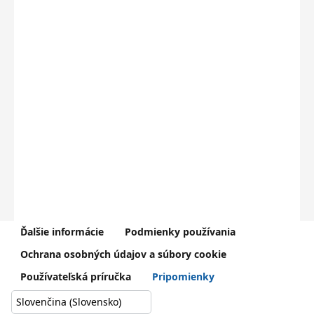
Ďalšie informácie
Podmienky používania
V prípade problémov kontaktujte Centrum podpory používateľov
Ochrana osobných údajov a súbory cookie
dátového centra rezortu školstva (
0800 138 033
,
helpdesk@iedu.sk
)
Používateľská príručka
Pripomienky