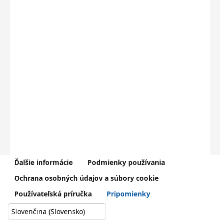
Ďalšie informácie
Podmienky používania
V prípade problémov kontaktujte Centrum podpory používateľov
Ochrana osobných údajov a súbory cookie
dátového centra rezortu školstva (
0800 138 033
,
helpdesk@iedu.sk
)
Používateľská príručka
Pripomienky