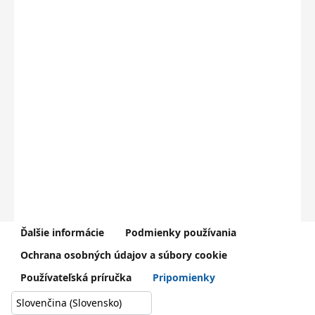
Ďalšie informácie
Podmienky používania
V prípade problémov kontaktujte Centrum podpory používateľov
Ochrana osobných údajov a súbory cookie
dátového centra rezortu školstva (
0800 138 033
,
helpdesk@iedu.sk
)
Používateľská príručka
Pripomienky