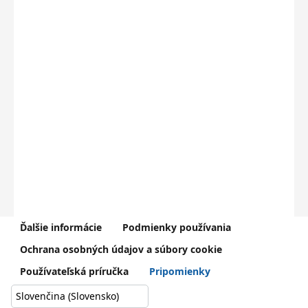
Ďalšie informácie
Podmienky používania
V prípade problémov kontaktujte Centrum podpory používateľov
Ochrana osobných údajov a súbory cookie
dátového centra rezortu školstva (
0800 138 033
,
helpdesk@iedu.sk
)
Používateľská príručka
Pripomienky